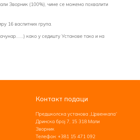
али Зворник (100%), чиме се можемо похвалити
ру 16 васпитних група.
чунар……..) како у седишту Установе тако и на
Контакт подаци
Предшколска установа „Црвенкапа“
Дринска број 7, 15 318 Мали
Зворник
Телефон:
+381 15 471 092