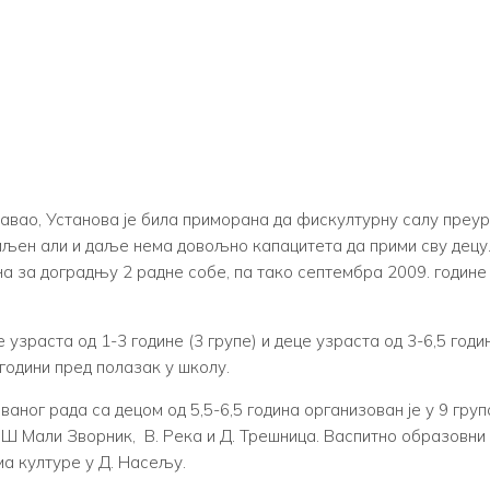
авао, Установа је била приморана да фискултурну салу преуре
емљен али и даље нема довољно капацитета да прими сву децу
а за доградњу 2 радне собе, па тако септембра 2009. године с
узраста од 1-3 године (3 групе) и деце узраста од 3-6,5 годи
години пред полазак у школу.
ог рада са децом од 5,5-6,5 година организован је у 9 група 
 Мали Зворник, В. Река и Д. Трешница. Васпитно образовни 
ма културе у Д. Насељу.