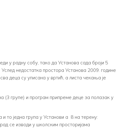
ди у радну собу, тако да Установа сада броји 5
. Услед недостатка простора Установа 2009. године
ва деца су уписана у вртић, а листа чекања је
на (3 групе) и програм припреме деце за полазак у
и то једна група у Установи а 8 на терену:
рад се изводи у школским просторијама