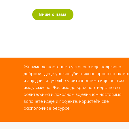
Више о нама
Желимо да постанемо установа која подржава
добробит деце уважавјући њихово право на актив
и заједничко учешће у активностима које за њих
имају смисла. Желимо да кроз партнерство са
родитељима и локалном заједницом наставимо
започете идеје и пројекте, користећи све
расположиве ресурсе.