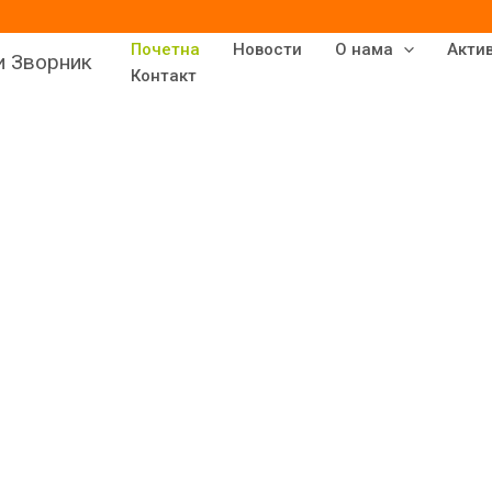
Почетна
Новости
О нама
Акти
и Зворник
Контакт
 у наш
 је са радом 1.11.1968.
е била смештена у бараку
ојима је боравила
 и група продуженог