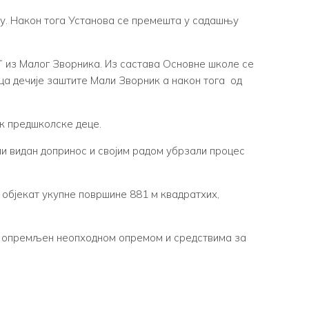
су. Након тога Установа се премешта у садашњу
” из Малог Зворника. Из састава Основне школе се
ица дечије заштите Мали Зворник а након тога од
ак предшколске деце.
али видан допринос и својим радом убрзали процес
 објекат укупне површине 881 м квадратхих,
 је опремљен неопходном опремом и средствима за