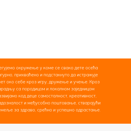
егујемо окружење у коме се свако дете осећа
игурно, прихваћено и подстакнуто да истражује
вет око себе кроз игру, дружење и учење. Кроз
арадњу са породицом и локалном заједницом
азвијамо код деце самосталност, креативност,
адозналост и међусобно поштовање, стварајући
емеље за здраво, срећно и успешно одрастање.