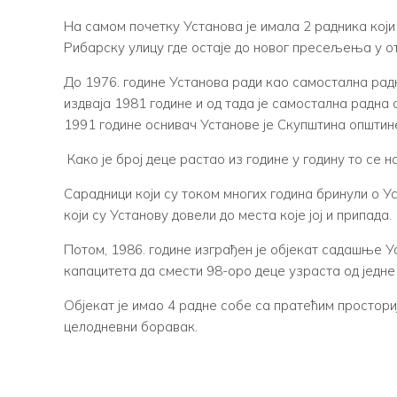
На самом почетку Установа је имала 2 радника кој
Рибарску улицу где остаје до новог пресељења у 
До 1976. године Установа ради као самостална рад
издваја 1981 године и од тада је самостална радна
1991 године оснивач Установе је Скупштина општин
Како је број деце растао из године у годину то се
Сарадници који су током многих година бринули о Ус
који су Установу довели до места које јој и припада.
Потом, 1986. године изграђен је објекат садашње У
капацитета да смести 98-оро деце узраста од једне
Објекат је имао 4 радне собе са пратећим простор
целодневни боравак.