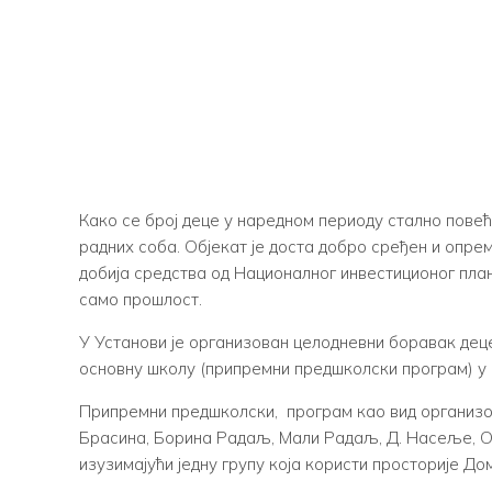
Како се број деце у наредном периоду стално повећ
радних соба. Објекат је доста добро сређен и опр
добија средства од Националног инвестиционог план
само прошлост.
У Установи је организован целодневни боравак деце 
основну школу (припремни предшколски програм) у 
Припремни предшколски, програм као вид организован
Брасина, Борина Радаљ, Мали Радаљ, Д. Насеље, ОШ
изузимајући једну групу која користи просторије До