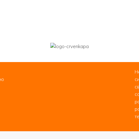
Н
но
с
с
с
р
р
т