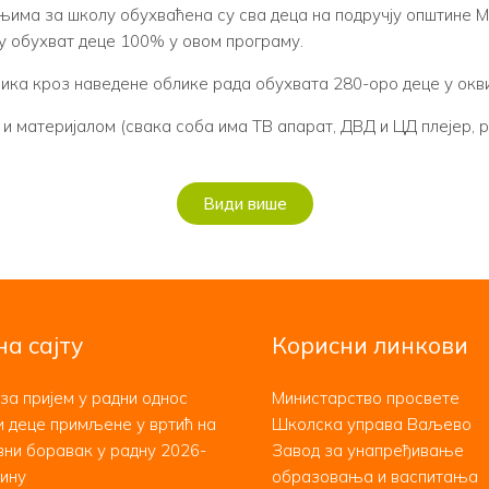
ма за школу обухваћена су сва деца на подручју општине М
ју обухват деце 100% у овом програму.
ка кроз наведене облике рада обухвата 280-оро деце у окви
материјалом (свака соба има ТВ апарат, ДВД и ЦД плејер, ра
Види више
на сајту
Корисни линкови
за пријем у радни однос
Министарство просвете
 деце примљене у вртић на
Школска управа Ваљево
ни боравак у радну 2026-
Завод за унапређивање
ину
образовања и васпитања