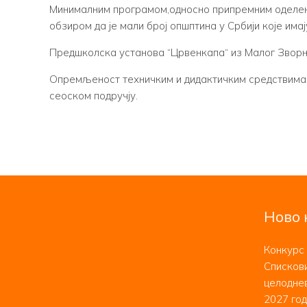
Минималним програмом,односно припремним оделењи
обзиром да је мали број опшптина у Србији које има
Предшколска установа “Црвенкапа“ из Малог Зворни
Опремљеност техничким и дидактичким средствима и 
сеоском подручју.
Ново 
Конкурс 
Спискови
целоднев
2027 год