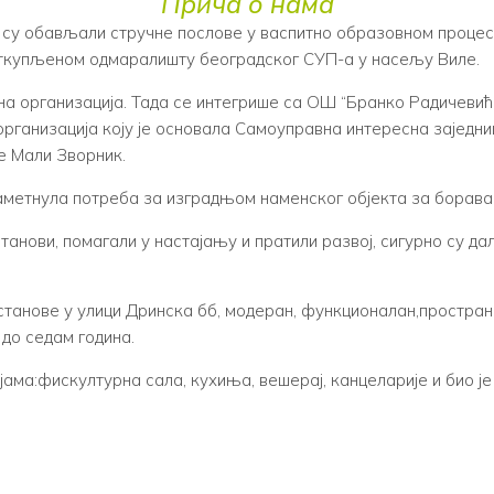
Прича о нама
и су обављали стручне послове у васпитно образовном проце
откупљеном одмаралишту београдског СУП-а у насељу Виле.
на организација. Тада се интегрише са ОШ “Бранко Радичевић
 организација коју је основала Самоуправна интересна заједн
е Мали Зворник.
 наметнула потреба за изградњом наменског објекта за борав
танови, помагали у настајању и пратили развој, сигурно су д
станове у улици Дринска бб, модеран, функционалан,простран
 до седам година.
ијама:фискултурна сала, кухиња, вешерај, канцеларије и био