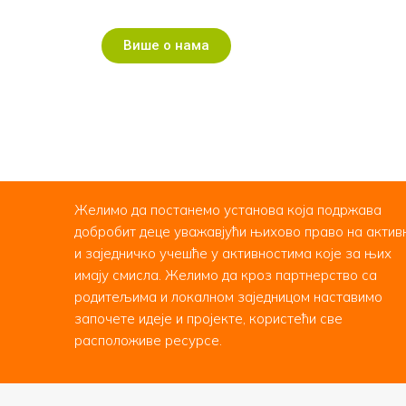
Више о нама
Желимо да постанемо установа која подржава
добробит деце уважавјући њихово право на актив
и заједничко учешће у активностима које за њих
имају смисла. Желимо да кроз партнерство са
родитељима и локалном заједницом наставимо
започете идеје и пројекте, користећи све
расположиве ресурсе.