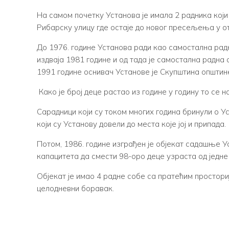
На самом почетку Установа је имала 2 радника кој
Рибарску улицу где остаје до новог пресељења у 
До 1976. године Установа ради као самостална рад
издваја 1981 године и од тада је самостална радна
1991 године оснивач Установе је Скупштина општин
Како је број деце растао из године у годину то се
Сарадници који су током многих година бринули о Ус
који су Установу довели до места које јој и припада.
Потом, 1986. године изграђен је објекат садашње У
капацитета да смести 98-оро деце узраста од једне
Објекат је имао 4 радне собе са пратећим простор
целодневни боравак.