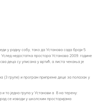
ди у радну собу, тако да Установа сада броји 5
. Услед недостатка простора Установа 2009. године
ва деца су уписана у вртић, а листа чекања је
на (3 групе) и програм припреме деце за полазак у
и то једна група у Установи а 8 на терену:
рад се изводи у школским просторијама