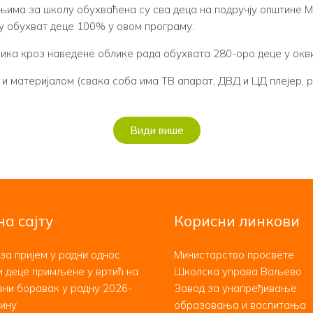
ма за школу обухваћена су сва деца на подручју општине М
ју обухват деце 100% у овом програму.
ка кроз наведене облике рада обухвата 280-оро деце у окви
материјалом (свака соба има ТВ апарат, ДВД и ЦД плејер, ра
Види више
на сајту
Корисни линкови
за пријем у радни однос
Министарство просвете
 деце примљене у вртић на
Школска управа Ваљево
ни боравак у радну 2026-
Завод за унапређивање
ину
образовања и васпитања