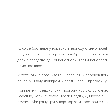
Како се број деце у наредном периоду стално повећ
радних соба. Објекат је доста добро сређен и опр
добија средства од Националног инвестиционог план
само прошлост.
У Установи је организован целодневни боравак деце 
основну школу (припремни предшколски програм) у 
Припремни предшколски, програм као вид организован
Брасина, Борина Радаљ, Мали Радаљ, Д. Насеље, ОШ
изузимајући једну групу која користи просторије До