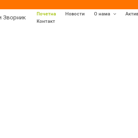
Почетна
Новости
О нама
Акти
и Зворник
Контакт
 у наш
 је са радом 1.11.1968.
е била смештена у бараку
ојима је боравила
 и група продуженог