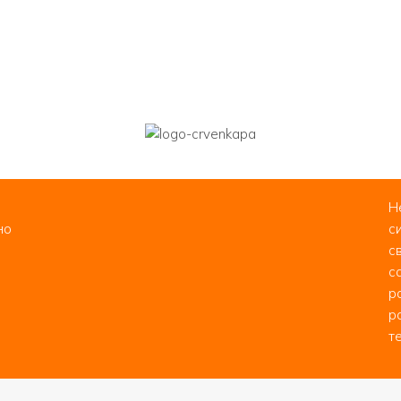
Н
но
с
с
с
р
р
т