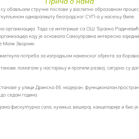
Прича о нама
и су обављали стручне послове у васпитно образовном проце
откупљеном одмаралишту београдског СУП-а у насељу Виле.
на организација. Тада се интегрише са ОШ “Бранко Радичевић
 организација коју је основала Самоуправна интересна заједн
е Мали Зворник.
 наметнула потреба за изградњом наменског објекта за борав
танови, помагали у настајању и пратили развој, сигурно су д
станове у улици Дринска бб, модеран, функционалан,простран
 до седам година.
ијама:фискултурна сала, кухиња, вешерај, канцеларије и био