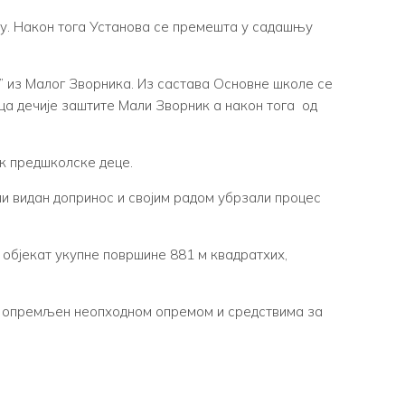
су. Након тога Установа се премешта у садашњу
” из Малог Зворника. Из састава Основне школе се
ица дечије заштите Мали Зворник а након тога од
ак предшколске деце.
али видан допринос и својим радом убрзали процес
 објекат укупне површине 881 м квадратхих,
 је опремљен неопходном опремом и средствима за