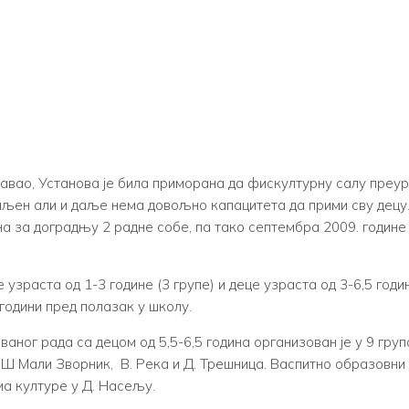
авао, Установа је била приморана да фискултурну салу преуре
емљен али и даље нема довољно капацитета да прими сву децу
а за доградњу 2 радне собе, па тако септембра 2009. године с
узраста од 1-3 године (3 групе) и деце узраста од 3-6,5 годи
години пред полазак у школу.
ог рада са децом од 5,5-6,5 година организован је у 9 група 
 Мали Зворник, В. Река и Д. Трешница. Васпитно образовни 
ма културе у Д. Насељу.