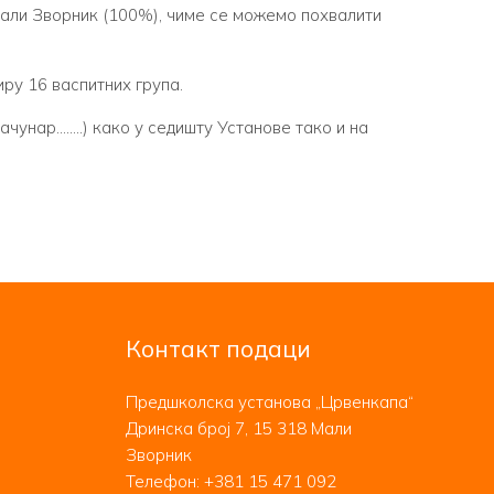
али Зворник (100%), чиме се можемо похвалити
ру 16 васпитних група.
чунар……..) како у седишту Установе тако и на
Контакт подаци
Предшколска установа „Црвенкапа“
Дринска број 7, 15 318 Мали
Зворник
Телефон:
+381 15 471 092