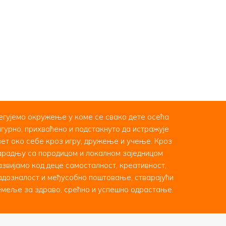
егујемо окружење у коме се свако дете осећа
игурно, прихваћено и подстакнуто да истражује
вет око себе кроз игру, дружење и учење. Кроз
арадњу са породицом и локалном заједницом
азвијамо код деце самосталност, креативност,
адозналост и међусобно поштовање, стварајући
емеље за здраво, срећно и успешно одрастање.