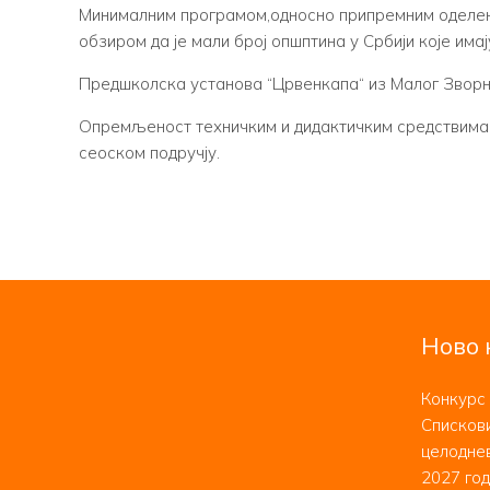
Минималним програмом,односно припремним оделењи
обзиром да је мали број опшптина у Србији које има
Предшколска установа “Црвенкапа“ из Малог Зворни
Опремљеност техничким и дидактичким средствима и 
сеоском подручју.
Ново 
Конкурс 
Спискови
целоднев
2027 год