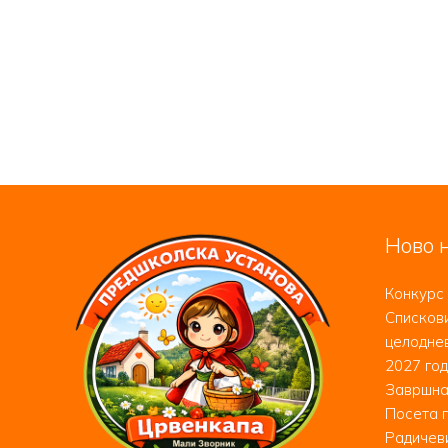
Ново н
Конкурс 
Спискови
целоднев
2027 год
Завршна
Посета 
Радичев