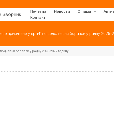
Почетна
Новости
О нама
Акти
и Зворник
Контакт
деце примљене у вртић на целодневни боравак у радну 2026-2
лодневни боравак у радну 2026-2027 годину