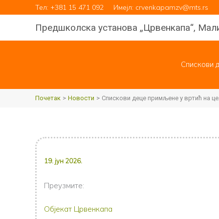
Пређи
Тел:
+381 15 471 092
Имејл: crvenkapamzv@mts.rs
на
Предшколска установа „Црвенкапа“, Мал
садржај
Спискови 
Почетак
Новости
Спискови деце примљене у вртић на це
19. јун 2026.
Преузмите:
Објекат Црвенкапа