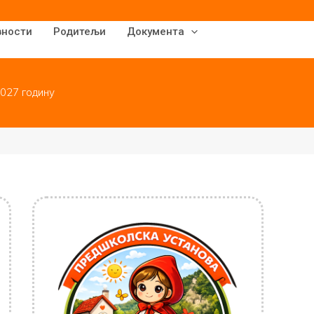
вности
Родитељи
Документа
027 годину