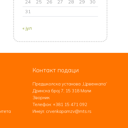
24
25
26
27
28
29
30
31
« јул
Контакт подаци
Предшколска установа „Црвенкапа“
Дринска број 7, 15 318 Мали
Зворник
Телефон:
+381 15 471 092
итета
Имејл: crvenkapamzv@mts.rs