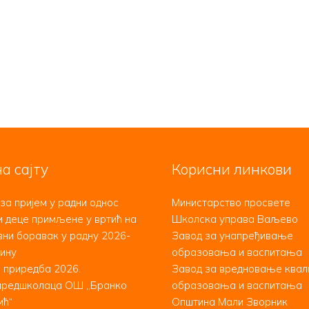
а сајту
Корисни линкови
за пријем у радни однос
Министарство просвете
 деце примљене у вртић на
Школска управа Ваљево
ни боравак у радну 2026-
Завод за унапређивање
ину
образовања и васпитања
 приредба 2026.
Завод за вредновање квал
предшколаца ОШ ,,Бранко
образовања и васпитања
ић“
Општина Мали Зворник