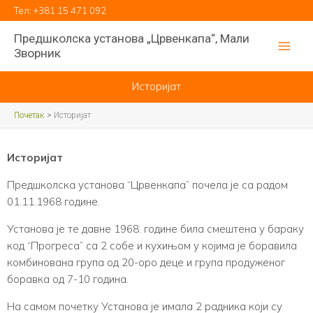
Пређи
Тел:
+381 15 471 092
на
Предшколска установа „Црвенкапа“, Мали
садржај
Зворник
Историјат
Почетак
Историјат
Историјат
Предшколска установа “Црвенкапа” почела је са радом
01.11.1968 године.
Установа је те давне 1968. године била смештена у бараку
код “Прогреса” са 2 собе и кухињом у којима је боравила
комбинована група од 20-оро деце и група продуженог
боравка од 7-10 година.
На самом почетку Установа је имала 2 радника који су