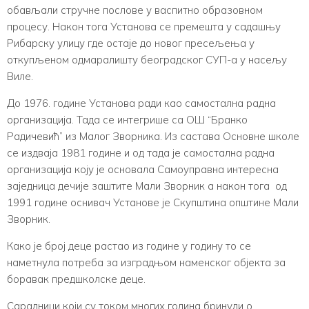
обављали стручне послове у васпитно образовном
процесу. Након тога Установа се премешта у садашњу
Рибарску улицу где остаје до новог пресељења у
откупљеном одмаралишту београдског СУП-а у насељу
Виле.
До 1976. године Установа ради као самостална радна
организација. Тада се интегрише са ОШ “Бранко
Радичевић” из Малог Зворника. Из састава Основне школе
се издваја 1981 године и од тада је самостална радна
организација коју је основала Самоуправна интересна
заједница дечије заштите Мали Зворник а након тога од
1991 године оснивач Установе је Скупштина општине Мали
Зворник.
Како је број деце растао из године у годину то се
наметнула потреба за изградњом наменског објекта за
боравак предшколске деце.
Сарадници који су током многих година бринули о