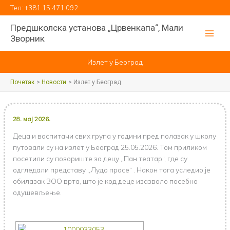
Пређи
Тел:
+381 15 471 092
на
Предшколска установа „Црвенкапа“, Мали
садржај
Зворник
Излет у Београд
Почетак
Новости
Излет у Београд
28. мај 2026.
Деца и васпитачи свих група у години пред полазак у школу
путовали су на излет у Београд 25.05.2026. Том приликом
посетили су позориште за децу ,,Пан театар“, где су
одгледали представу ,,Лудо прасе“ . Након тога уследио је
обилазак ЗОО врта, што је код деце изазвало посебно
одушевљење.