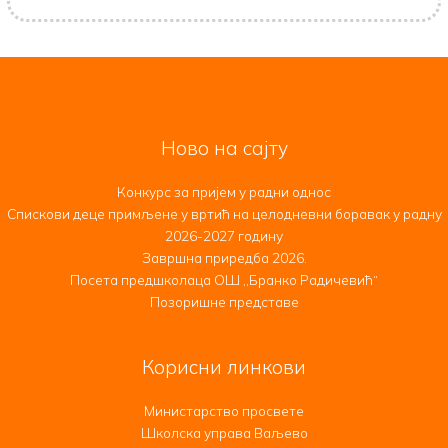
Ново на сајту
Конкурс за пријем у радни однос
Спискови деце примљене у вртић на целодневни боравак у радну
2026-2027 годину
Завршна приредба 2026.
Посета предшколаца ОШ ,,Бранко Радичевић“
Позоришне представе
Корисни линкови
Министарство просвете
Школска управа Ваљево