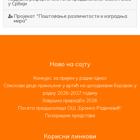
у Србији
Пројекат "Поштовање различитости и изградња
мира"
Ново на сајту
Конкурс за пријем у радни однос
Спискови деце примљене у вртић на целодневни боравак у
радну 2026-2027 годину
Завршна приредба 2026.
Посета предшколаца ОШ ,,Бранко Радичевић“
Позоришне представе
Корисни линкови