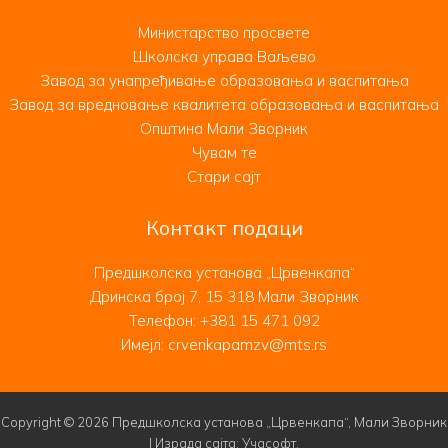
Министарство просвете
Школска управа Ваљево
Завод за унапређивање образовања и васпитања
Завод за вредновање квалитета образовања и васпитања
Општина Мали Зворник
Чувам те
Стари сајт
Контакт подаци
Предшколска установа „Црвенкапа“
Дринска број 7, 15 318 Мали Зворник
Телефон:
+381 15 471 092
Имејл: crvenkapamzv@mts.rs
Copyright © 2026 Предшколска установа „Црвенкапа“, Мали Зворник
| Израда сајта:
Учасофт
.