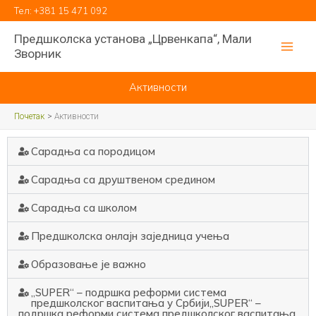
Пређи
Тел:
+381 15 471 092
на
Предшколска установа „Црвенкапа“, Мали
садржај
Зворник
Активности
Почетак
Активности
Сарадња са породицом
Сарадња са друштвеном средином
Сарадња са школом
Предшколска онлајн заједница учења
Образовање је важно
„SUPER“ – подршка реформи система
предшколског васпитања у Србији„SUPER“ –
подршка реформи система предшколског васпитања